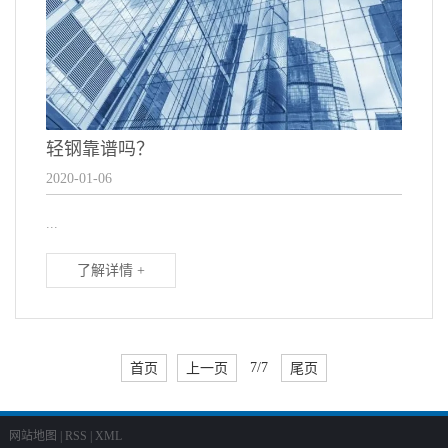
轻钢靠谱吗？
2020-01-06
...
了解详情 +
首页
上一页
7/7
尾页
网站地图
|
RSS
|
XML