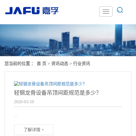
您当前的位置 ：
首 页
>
资讯动态
>
行业资讯
轻钢龙骨设备吊顶间距规范是多少？
2020-03-10
...
了解详情 +