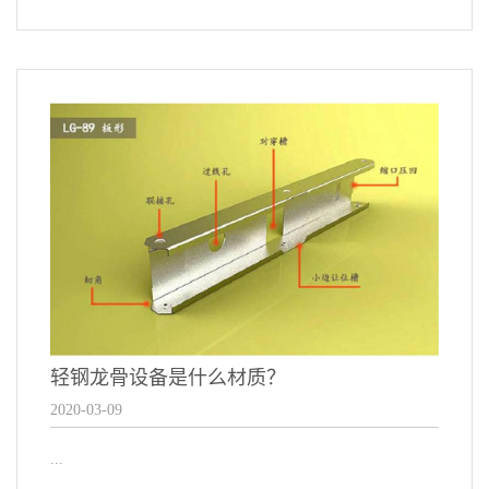
轻钢龙骨设备是什么材质？
2020-03-09
...