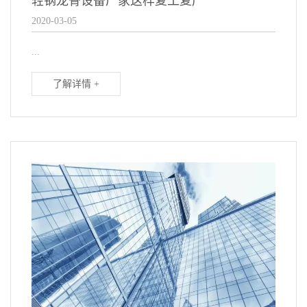
轻钢龙骨设备厂家这样复工复产
2020-03-05
...
了解详情 +