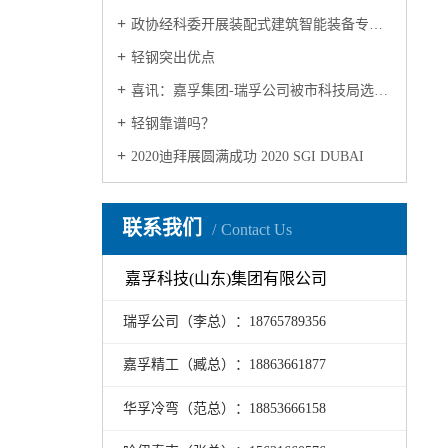
政协经科委开展装配式建筑智能装备专题调研
轻钢突出优点
喜讯：嘉孚集团-瑞孚公司被市科技局选定为市级重点实验室！
轻钢靠谱吗？
2020迪拜展圆满成功 2020 SGI DUBAI
联系我们
Contact Us
嘉孚科技(山东)集团有限公司
瑞孚公司（李总）：18765789356
嘉孚精工（臧总）：18863661877
华孚冷弯（范总）：18853666158