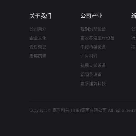
关于我们
公司产业
公司简介
轻钢别墅设备
公
企业文化
畜牧养殖型材设备
行
资质荣誉
电缆桥架设备
技
发展历程
广告材料
抗震支架设备
铝隔条设备
嘉孚建筑科技
Copyright © 嘉孚科技(山东)集团有限公司 All rights rese