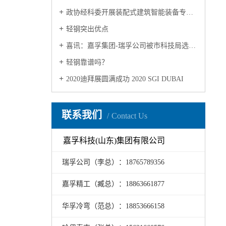
政协经科委开展装配式建筑智能装备专题调研
轻钢突出优点
喜讯：嘉孚集团-瑞孚公司被市科技局选定为市级重点实验室！
轻钢靠谱吗？
2020迪拜展圆满成功 2020 SGI DUBAI
联系我们
Contact Us
嘉孚科技(山东)集团有限公司
瑞孚公司（李总）：18765789356
嘉孚精工（臧总）：18863661877
华孚冷弯（范总）：18853666158