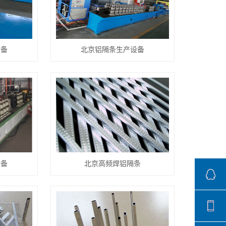
设备
北京铝隔条生产设备
设备
北京高频焊铝隔条