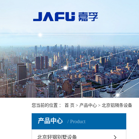
您当前的位置 ：
首 页
>
产品中心
>
北京铝隔条设备
产品中心
Product
北京轻钢别墅设备