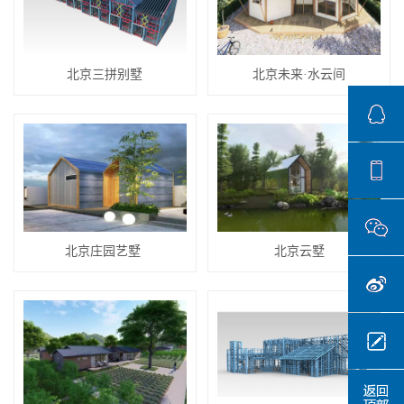
北京三拼别墅
北京未来·水云间
北京庄园艺墅
北京云墅