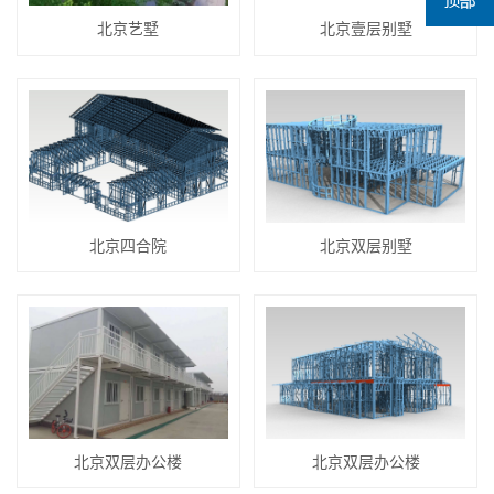
北京艺墅
北京壹层别墅
北京四合院
北京双层别墅
北京双层办公楼
北京双层办公楼