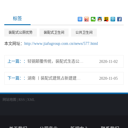
标签
装配式公厕优势
装配式卫生间
公共卫生间
本文网址：
http://www.jiafugroup.com.cn/news/577.html
上一篇：
轻钢颠覆传统，装配式生态公厕带给人们满满的幸福感
2020-11-02
下一篇：
湖南 丨装配式建筑占新建建筑37.89%
2020-11-05
网站地图
|
RSS
|
XML