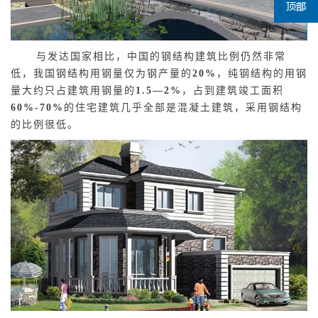
与发达国家相比，中国的钢结构建筑比例仍然非常
低，我国钢结构用钢量仅为钢产量的
20%
，纯钢结构的用钢
量大约只占建筑用钢量的
1.5—2%
，占到建筑竣工面积
60%-70%
的住宅建筑几乎全部是混凝土建筑，采用钢结构
的比例很低。